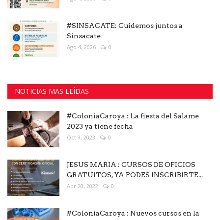
#SINSACATE: Cuidemos juntos a
Sinsacate
Ago 4, 2026
0
NOTICIAS MAS LEÍDAS
#ColoniaCaroya : La fiesta del Salame
2023 ya tiene fecha
Oct 9, 2023
0
JESUS MARIA : CURSOS DE OFICIOS
GRATUITOS, YA PODES INSCRIBIRTE...
Abr 20, 2022
0
#ColoniaCaroya : Nuevos cursos en la