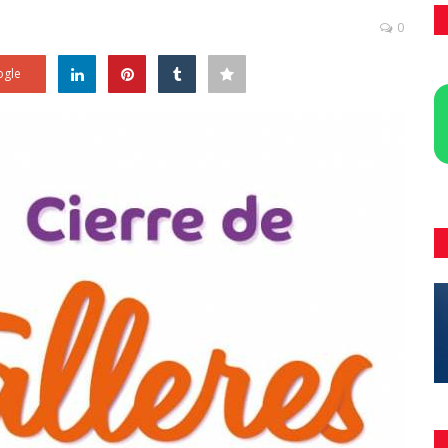
0
gle