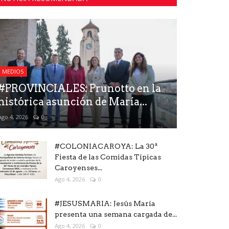
MEDIOS
#PROVINCIALES: Prunotto en la
histórica asunción de María...
Ago 4, 2026
0
#COLONIACAROYA: La 30ª
Fiesta de las Comidas Típicas
Caroyenses...
Ago 4, 2026
0
#JESUSMARIA: Jesús María
presenta una semana cargada de...
Ago 4, 2026
0