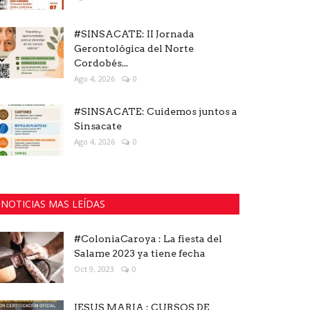
#SINSACATE: II Jornada
Gerontológica del Norte
Cordobés...
Ago 4, 2026
0
#SINSACATE: Cuidemos juntos a
Sinsacate
Ago 4, 2026
0
NOTICIAS MAS LEÍDAS
#ColoniaCaroya : La fiesta del
Salame 2023 ya tiene fecha
Oct 9, 2023
0
JESUS MARIA : CURSOS DE