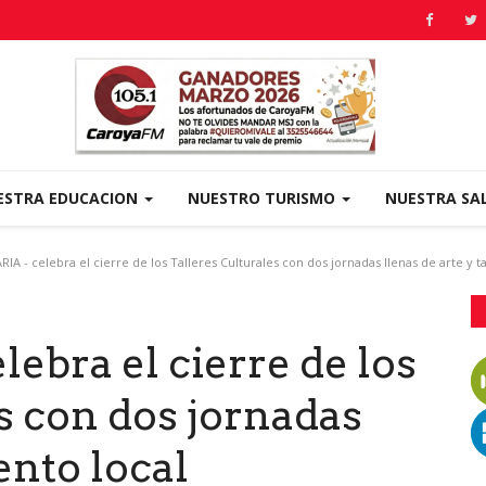
ESTRA EDUCACION
NUESTRO TURISMO
NUESTRA SA
A - celebra el cierre de los Talleres Culturales con dos jornadas llenas de arte y ta
bra el cierre de los
s con dos jornadas
lento local