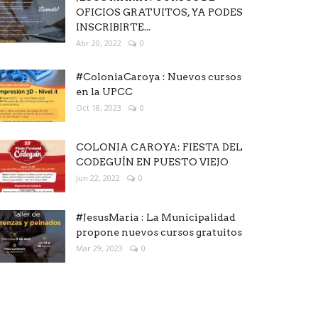
OFICIOS GRATUITOS, YA PODES
INSCRIBIRTE...
Abr 20, 2022
0
#ColoniaCaroya : Nuevos cursos
en la UPCC
Oct 18, 2023
0
COLONIA CAROYA: FIESTA DEL
CODEGUÍN EN PUESTO VIEJO
Jun 22, 2022
0
#JesusMaria : La Municipalidad
propone nuevos cursos gratuitos
Mar 29, 2023
0