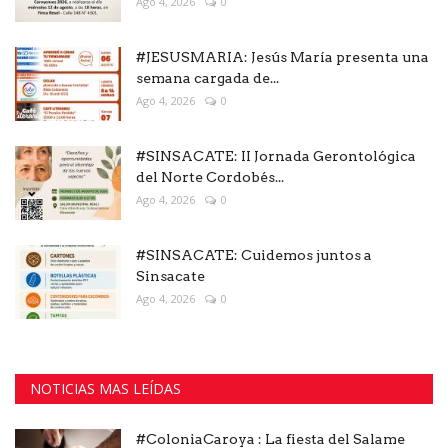
Ago 4, 2026
0
#JESUSMARIA: Jesús María presenta una
semana cargada de...
Ago 4, 2026
0
#SINSACATE: II Jornada Gerontológica
del Norte Cordobés...
Ago 4, 2026
0
#SINSACATE: Cuidemos juntos a
Sinsacate
Ago 4, 2026
0
NOTICIAS MAS LEÍDAS
#ColoniaCaroya : La fiesta del Salame