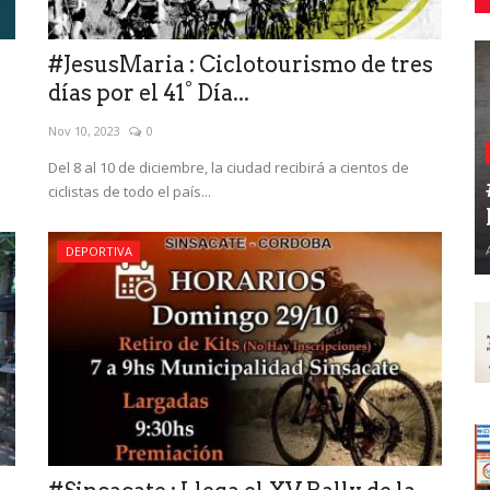
#JesusMaria : Ciclotourismo de tres
días por el 41° Día...
Nov 10, 2023
0
Del 8 al 10 de diciembre, la ciudad recibirá a cientos de
ciclistas de todo el país...
DEPORTIVA