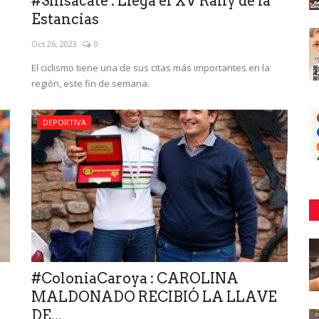
#Sinsacate : Llega el XV Rally de la
Estancias
Oct 26, 2023
0
El ciclismo tiene una de sus citas más importantes en la
región, este fin de semana.
DEPORTIVA
#ColoniaCaroya : CAROLINA
MALDONADO RECIBIÓ LA LLAVE
DE...