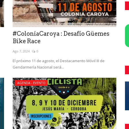
#ColoniaCaroya : Desafío Güemes
Bike Race
Ago 7, 2024
0
El próximo 11 de agosto, el Destacamento Móvil III de
Gendarmería Nacional será...
AGENDA - EVENTO