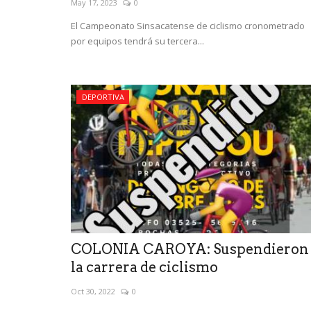
May 17, 2023
0
El Campeonato Sinsacatense de ciclismo cronometrado
por equipos tendrá su tercera...
DEPORTIVA
COLONIA CAROYA: Suspendieron
la carrera de ciclismo
Oct 30, 2022
0