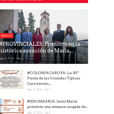
MEDIOS
#PROVINCIALES: Prunotto en la
histórica asunción de María...
Ago 4, 2026
0
#COLONIACAROYA: La 30ª
Fiesta de las Comidas Típicas
Caroyenses...
Ago 4, 2026
0
#JESUSMARIA: Jesús María
presenta una semana cargada de...
Ago 4, 2026
0