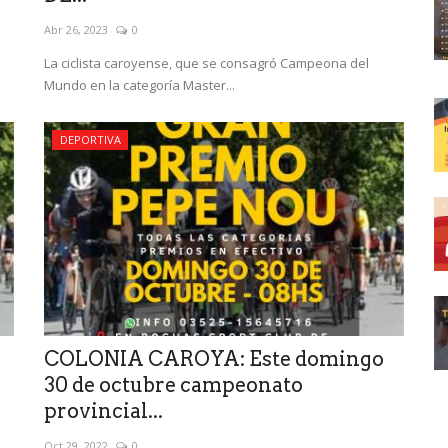
Abr 26, 2023
0
La ciclista caroyense, que se consagró Campeona del
Mundo en la categoría Master...
DEPORTIVA
COLONIA CAROYA: Este domingo
30 de octubre campeonato
provincial...
Oct 29, 2022
0