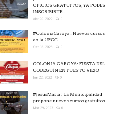
OFICIOS GRATUITOS, YA PODES
INSCRIBIRTE...
Abr 20, 2022
0
#ColoniaCaroya : Nuevos cursos
en la UPCC
Oct 18, 2023
0
COLONIA CAROYA: FIESTA DEL
CODEGUÍN EN PUESTO VIEJO
Jun 22, 2022
0
#JesusMaria : La Municipalidad
propone nuevos cursos gratuitos
Mar 29, 2023
0