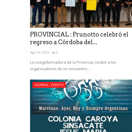
PROVINCIAL : Prunotto celebró el
regreso a Córdoba del...
Ago 25, 2025
0
La vicegobernadora de la Provincia, recibió a los
organizadores de un encuentro...
AGENDA - EVENTO