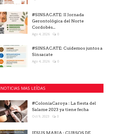
#SINSACATE: II Jornada
Gerontológica del Norte
Cordobés...
Ago 4, 2026
0
#SINSACATE: Cuidemos juntos a
Sinsacate
Ago 4, 2026
0
NOTICIAS MAS LEÍDAS
#ColoniaCaroya : La fiesta del
Salame 2023 ya tiene fecha
Oct 9, 2023
0
JESUS MARIA : CURSOS DE