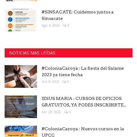
#SINSACATE: Cuidemos juntos a
Sinsacate
Ago 4, 2026
0
NOTICIAS MAS LEÍDAS
#ColoniaCaroya : La fiesta del Salame
2023 ya tiene fecha
Oct 9, 2023
0
JESUS MARIA : CURSOS DE OFICIOS
GRATUITOS, YA PODES INSCRIBIRTE...
Abr 20, 2022
0
#ColoniaCaroya : Nuevos cursos en la
UPCC