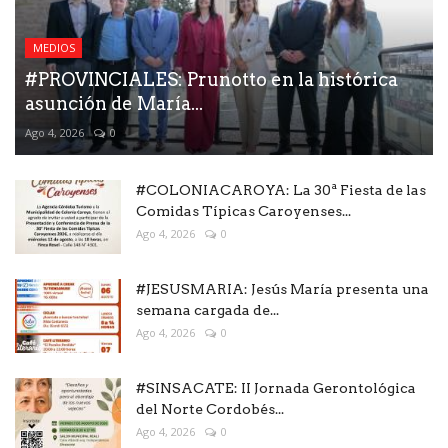
MEDIOS
#PROVINCIALES: Prunotto en la histórica
asunción de María...
Ago 4, 2026
0
#COLONIACAROYA: La 30ª Fiesta de las
Comidas Típicas Caroyenses...
Ago 4, 2026
0
#JESUSMARIA: Jesús María presenta una
semana cargada de...
Ago 4, 2026
0
#SINSACATE: II Jornada Gerontológica
del Norte Cordobés...
Ago 4, 2026
0