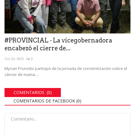
#PROVINCIAL - La vicegobernadora
encabezó el cierre de...
Oct 23, 2025
0
Myrian Prunotto participó de la jornada de concientización sobre el
cáncer de mama....
COMENTARIOS (0)
COMENTARIOS DE FACEBOOK (
0
)