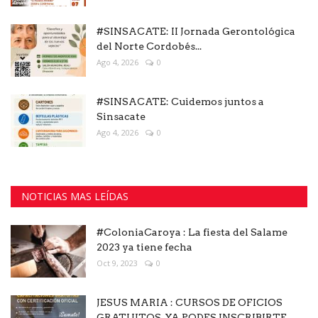
#SINSACATE: II Jornada Gerontológica
del Norte Cordobés...
Ago 4, 2026
0
#SINSACATE: Cuidemos juntos a
Sinsacate
Ago 4, 2026
0
NOTICIAS MAS LEÍDAS
#ColoniaCaroya : La fiesta del Salame
2023 ya tiene fecha
Oct 9, 2023
0
JESUS MARIA : CURSOS DE OFICIOS
GRATUITOS, YA PODES INSCRIBIRTE...