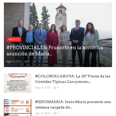
MEDIOS
#PROVINCIALES: Prunotto en la histórica
asunción de María...
Ago 4, 2026
0
#COLONIACAROYA: La 30ª Fiesta de las
Comidas Típicas Caroyenses...
Ago 4, 2026
0
#JESUSMARIA: Jesús María presenta una
semana cargada de...
Ago 4, 2026
0