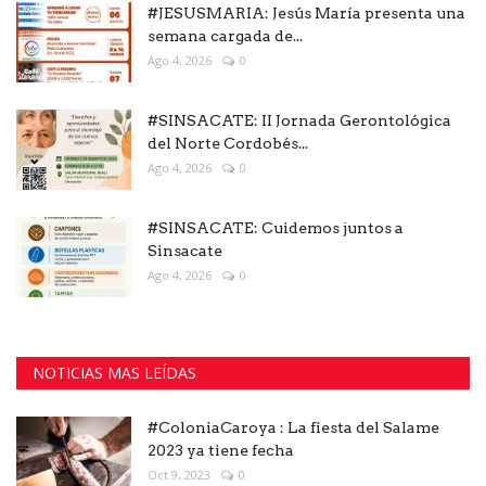
#JESUSMARIA: Jesús María presenta una
semana cargada de...
Ago 4, 2026
0
#SINSACATE: II Jornada Gerontológica
del Norte Cordobés...
Ago 4, 2026
0
#SINSACATE: Cuidemos juntos a
Sinsacate
Ago 4, 2026
0
NOTICIAS MAS LEÍDAS
#ColoniaCaroya : La fiesta del Salame
2023 ya tiene fecha
Oct 9, 2023
0