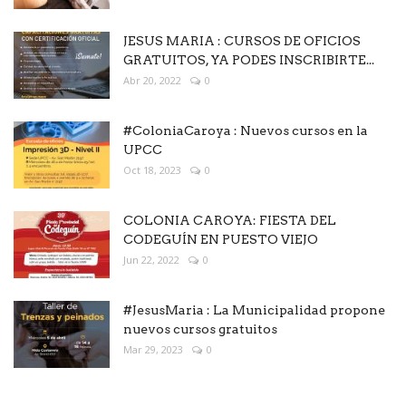
JESUS MARIA : CURSOS DE OFICIOS
GRATUITOS, YA PODES INSCRIBIRTE...
Abr 20, 2022
0
#ColoniaCaroya : Nuevos cursos en la
UPCC
Oct 18, 2023
0
COLONIA CAROYA: FIESTA DEL
CODEGUÍN EN PUESTO VIEJO
Jun 22, 2022
0
#JesusMaria : La Municipalidad propone
nuevos cursos gratuitos
Mar 29, 2023
0