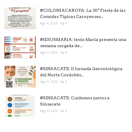
#COLONIACAROYA: La 30ª Fiesta de las
Comidas Típicas Caroyenses...
Ago 4, 2026
0
#JESUSMARIA: Jesús María presenta una
semana cargada de...
Ago 4, 2026
0
#SINSACATE: II Jornada Gerontológica
del Norte Cordobés...
Ago 4, 2026
0
#SINSACATE: Cuidemos juntos a
Sinsacate
Ago 4, 2026
0