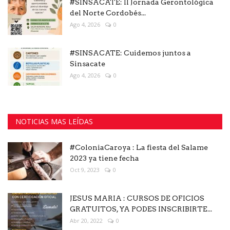
#SINSACATE: II Jornada Gerontológica
del Norte Cordobés...
Ago 4, 2026
0
#SINSACATE: Cuidemos juntos a
Sinsacate
Ago 4, 2026
0
NOTICIAS MAS LEÍDAS
#ColoniaCaroya : La fiesta del Salame
2023 ya tiene fecha
Oct 9, 2023
0
JESUS MARIA : CURSOS DE OFICIOS
GRATUITOS, YA PODES INSCRIBIRTE...
Abr 20, 2022
0