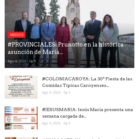
MEDIOS
#PROVINCIALES: Prunotto en la histórica
asunción de María...
Ago 4, 2026
0
#COLONIACAROYA: La 30ª Fiesta de las
Comidas Típicas Caroyenses...
Ago 4, 2026
0
#JESUSMARIA: Jesús María presenta una
semana cargada de...
Ago 4, 2026
0