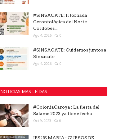
#SINSACATE: II Jornada
Gerontológica del Norte
Cordobés...
Ago 4, 2026
0
#SINSACATE: Cuidemos juntos a
Sinsacate
Ago 4, 2026
0
NOTICIAS MAS LEÍDAS
#ColoniaCaroya : La fiesta del
Salame 2023 ya tiene fecha
Oct 9, 2023
0
JESUS MARIA : CURSOS DE