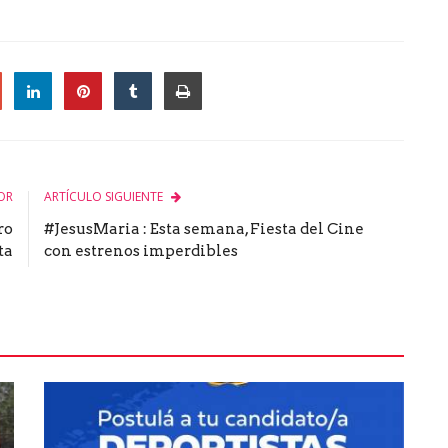
le
OR
ARTÍCULO SIGUIENTE
ro
#JesusMaria : Esta semana, Fiesta del Cine
ta
con estrenos imperdibles