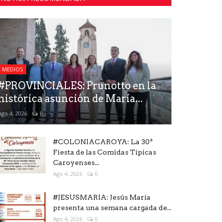
MEDIOS
#PROVINCIALES: Prunotto en la
histórica asunción de María...
Ago 4, 2026
0
#COLONIACAROYA: La 30ª
Fiesta de las Comidas Típicas
Caroyenses...
Ago 4, 2026
0
#JESUSMARIA: Jesús María
presenta una semana cargada de...
Ago 4, 2026
0