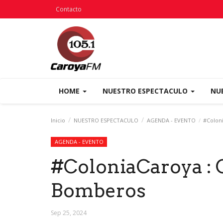
Contacto
HOME
NUESTRO ESPECTACULO
NU
Inicio
NUESTRO ESPECTACULO
AGENDA - EVENTO
#Coloni
AGENDA - EVENTO
#ColoniaCaroya : C
Bomberos
Sep 25, 2024