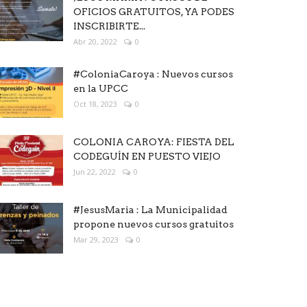
OFICIOS GRATUITOS, YA PODES
INSCRIBIRTE...
Abr 20, 2022
0
#ColoniaCaroya : Nuevos cursos
en la UPCC
Oct 18, 2023
0
COLONIA CAROYA: FIESTA DEL
CODEGUÍN EN PUESTO VIEJO
Jun 22, 2022
0
#JesusMaria : La Municipalidad
propone nuevos cursos gratuitos
Mar 29, 2023
0