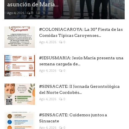
asunción de María...
Ago 4, 2026
0
#COLONIACAROYA: La 30ª Fiesta de las
Comidas Típicas Caroyenses...
Ago 4, 2026
0
#JESUSMARIA: Jesús María presenta una
semana cargada de...
Ago 4, 2026
0
#SINSACATE: II Jornada Gerontológica
del Norte Cordobés...
Ago 4, 2026
0
#SINSACATE: Cuidemos juntos a
Sinsacate
Ago 4, 2026
0