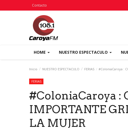
Contacto
HOME
NUESTRO ESPECTACULO
NU
Inicio
NUESTRO ESPECTACULO
FERIAS
#ColoniaCaroya : 
FERIAS
#ColoniaCaroya :
IMPORTANTE GRI
LA MUJER