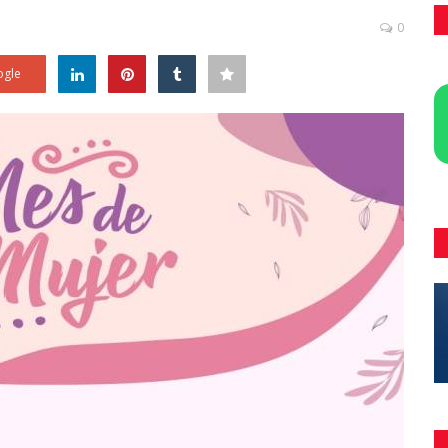
0
gle