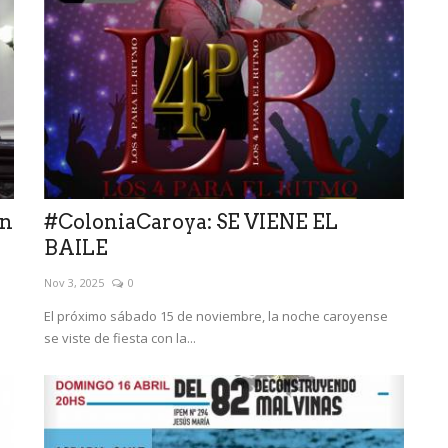
en
#ColoniaCaroya: SE VIENE EL
BAILE
Nov 3, 2025
0
El próximo sábado 15 de noviembre, la noche caroyense
se viste de fiesta con la...