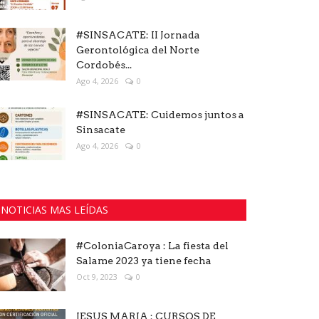
#SINSACATE: II Jornada
Gerontológica del Norte
Cordobés...
Ago 4, 2026
0
#SINSACATE: Cuidemos juntos a
Sinsacate
Ago 4, 2026
0
NOTICIAS MAS LEÍDAS
#ColoniaCaroya : La fiesta del
Salame 2023 ya tiene fecha
Oct 9, 2023
0
JESUS MARIA : CURSOS DE