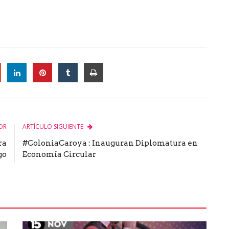
le
OR
ARTÍCULO SIGUIENTE
ra
#ColoniaCaroya : Inauguran Diplomatura en
go
Economía Circular