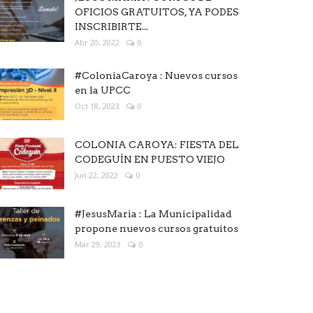
OFICIOS GRATUITOS, YA PODES
INSCRIBIRTE...
Abr 20, 2022
0
#ColoniaCaroya : Nuevos cursos
en la UPCC
Oct 18, 2023
0
COLONIA CAROYA: FIESTA DEL
CODEGUÍN EN PUESTO VIEJO
Jun 22, 2022
0
#JesusMaria : La Municipalidad
propone nuevos cursos gratuitos
Mar 29, 2023
0