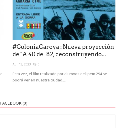
#ColoniaCaroya : Nueva proyección
de "A 40 del 82, deconstruyendo...
Abr 13, 2023
0
de
Esta vez, el film realizado por alumnos del Ipem 294 se
podrá ver en nuestra ciudad....
FACEBOOK (
0
)