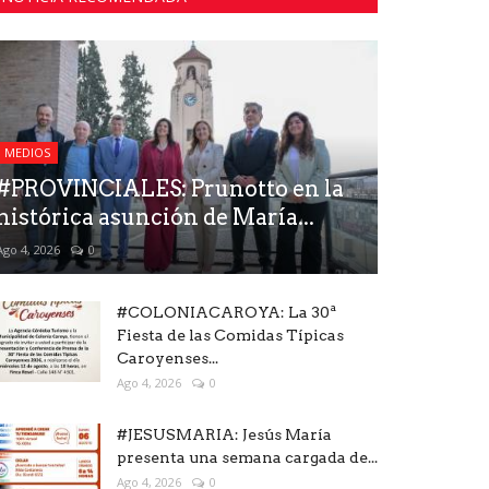
MEDIOS
#PROVINCIALES: Prunotto en la
histórica asunción de María...
Ago 4, 2026
0
#COLONIACAROYA: La 30ª
Fiesta de las Comidas Típicas
Caroyenses...
Ago 4, 2026
0
#JESUSMARIA: Jesús María
presenta una semana cargada de...
Ago 4, 2026
0