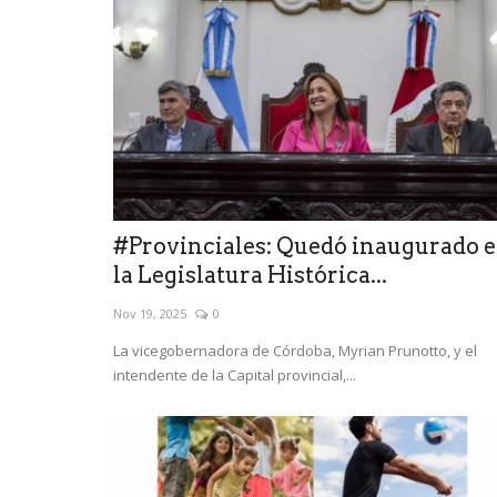
#Provinciales: Quedó inaugurado 
la Legislatura Histórica...
Nov 19, 2025
0
La vicegobernadora de Córdoba, Myrian Prunotto, y el
intendente de la Capital provincial,...