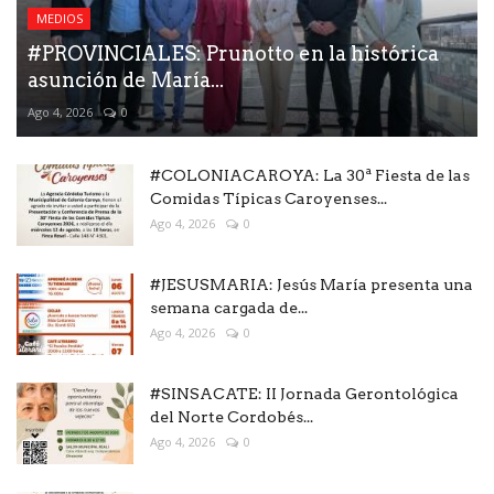
MEDIOS
#PROVINCIALES: Prunotto en la histórica
asunción de María...
Ago 4, 2026
0
#COLONIACAROYA: La 30ª Fiesta de las
Comidas Típicas Caroyenses...
Ago 4, 2026
0
#JESUSMARIA: Jesús María presenta una
semana cargada de...
Ago 4, 2026
0
#SINSACATE: II Jornada Gerontológica
del Norte Cordobés...
Ago 4, 2026
0