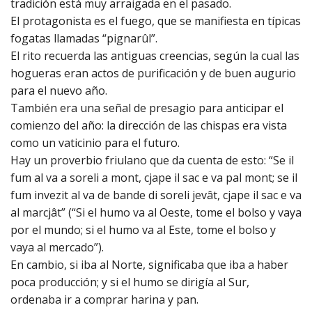
tradición está muy arraigada en el pasado.
El protagonista es el fuego, que se manifiesta en típicas
fogatas llamadas “pignarûl”.
El rito recuerda las antiguas creencias, según la cual las
hogueras eran actos de purificación y de buen augurio
para el nuevo año.
También era una señal de presagio para anticipar el
comienzo del año: la dirección de las chispas era vista
como un vaticinio para el futuro.
Hay un proverbio friulano que da cuenta de esto: “Se il
fum al va a soreli a mont, cjape il sac e va pal mont; se il
fum invezit al va de bande di soreli jevât, cjape il sac e va
al marcjât” (“Si el humo va al Oeste, tome el bolso y vaya
por el mundo; si el humo va al Este, tome el bolso y
vaya al mercado”).
En cambio, si iba al Norte, significaba que iba a haber
poca producción; y si el humo se dirigía al Sur,
ordenaba ir a comprar harina y pan.