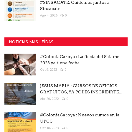
#SINSACATE: Cuidemos juntos a
Sinsacate
Ago 4, 2026
0
NOTICIAS MAS LEÍDAS
#ColoniaCaroya : La fiesta del Salame
2023 ya tiene fecha
Oct 9, 2023
0
JESUS MARIA : CURSOS DE OFICIOS
GRATUITOS, YA PODES INSCRIBIRTE...
Abr 20, 2022
0
#ColoniaCaroya : Nuevos cursos en la
UPCC
Oct 18, 2023
0