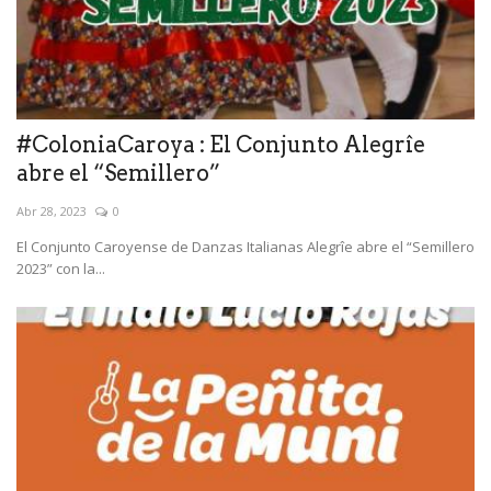
#ColoniaCaroya : El Conjunto Alegrîe
abre el “Semillero”
Abr 28, 2023
0
El Conjunto Caroyense de Danzas Italianas Alegrîe abre el “Semillero
2023” con la...