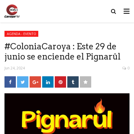
AGENDA - EVENTO
#ColoniaCaroya : Este 29 de
junio se enciende el Pignarûl
Jun 24, 2024
0