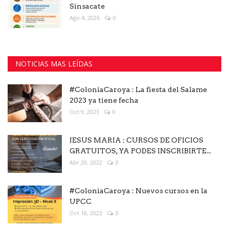
Sinsacate
Ago 4, 2026
0
NOTICIAS MAS LEÍDAS
#ColoniaCaroya : La fiesta del Salame
2023 ya tiene fecha
Oct 9, 2023
0
JESUS MARIA : CURSOS DE OFICIOS
GRATUITOS, YA PODES INSCRIBIRTE...
Abr 20, 2022
0
#ColoniaCaroya : Nuevos cursos en la
UPCC
Oct 18, 2023
0