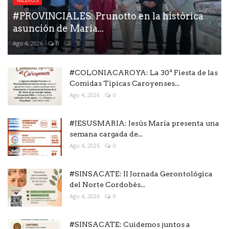
#PROVINCIALES: Prunotto en la histórica
asunción de María...
Ago 4, 2026
0
#COLONIACAROYA: La 30ª Fiesta de las
Comidas Típicas Caroyenses...
Ago 4, 2026
0
#JESUSMARIA: Jesús María presenta una
semana cargada de...
Ago 4, 2026
0
#SINSACATE: II Jornada Gerontológica
del Norte Cordobés...
Ago 4, 2026
0
#SINSACATE: Cuidemos juntos a