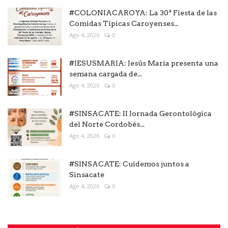
#COLONIACAROYA: La 30ª Fiesta de las
Comidas Típicas Caroyenses...
Ago 4, 2026
0
#JESUSMARIA: Jesús María presenta una
semana cargada de...
Ago 4, 2026
0
#SINSACATE: II Jornada Gerontológica
del Norte Cordobés...
Ago 4, 2026
0
#SINSACATE: Cuidemos juntos a
Sinsacate
Ago 4, 2026
0