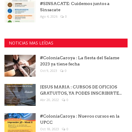
#SINSACATE: Cuidemos juntos a
Sinsacate
Ago 4, 2026
0
NOTICIAS MAS LEÍDAS
#ColoniaCaroya : La fiesta del Salame
2023 ya tiene fecha
Oct 9, 2023
0
JESUS MARIA : CURSOS DE OFICIOS
GRATUITOS, YA PODES INSCRIBIRTE...
Abr 20, 2022
0
#ColoniaCaroya : Nuevos cursos en la
UPCC
Oct 18, 2023
0