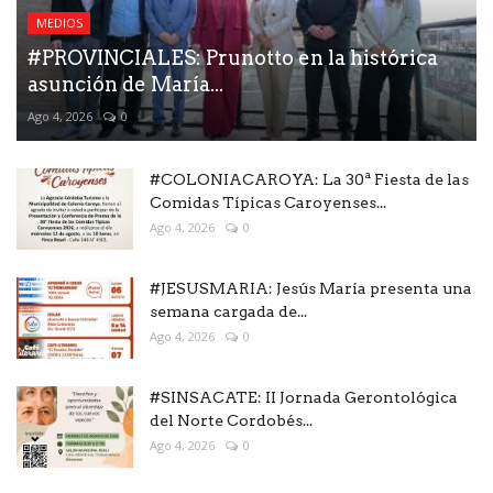
MEDIOS
#PROVINCIALES: Prunotto en la histórica
asunción de María...
Ago 4, 2026
0
#COLONIACAROYA: La 30ª Fiesta de las
Comidas Típicas Caroyenses...
Ago 4, 2026
0
#JESUSMARIA: Jesús María presenta una
semana cargada de...
Ago 4, 2026
0
#SINSACATE: II Jornada Gerontológica
del Norte Cordobés...
Ago 4, 2026
0