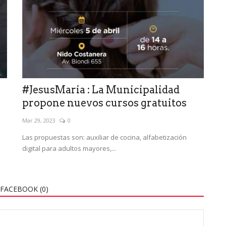
#JesusMaria : La Municipalidad
propone nuevos cursos gratuitos
Mar 29, 2023
0
Las propuestas son: auxiliar de cocina, alfabetización
digital para adultos mayores,...
FACEBOOK (
0
)