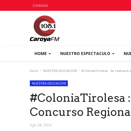
Contacto
HOME
NUESTRO ESPECTACULO
NU
Inicio
NUESTRA EDUCACION
#ColoniaTirolesa : Se realizará 
NUESTRA EDUCACION
#ColoniaTirolesa : 
Concurso Regional
Ago 28, 2024