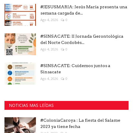
#JESUSMARIA: Jesús María presenta una
semana cargada de...
Ago 4, 2026
0
#SINSACATE: II Jornada Gerontológica
del Norte Cordobés...
Ago 4, 2026
0
#SINSACATE: Cuidemos juntos a
Sinsacate
Ago 4, 2026
0
NOTICIAS MAS LEÍDAS
#ColoniaCaroya : La fiesta del Salame
2023 ya tiene fecha