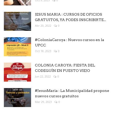
Oct 9, 2023
0
JESUS MARIA : CURSOS DE OFICIOS
GRATUITOS, YA PODES INSCRIBIRTE...
Abr 20, 2022
0
#ColoniaCaroya : Nuevos cursos en la
UPCC
Oct 18, 2023
0
COLONIA CAROYA: FIESTA DEL
CODEGUÍN EN PUESTO VIEJO
Jun 22, 2022
0
#JesusMaria : La Municipalidad propone
nuevos cursos gratuitos
Mar 29, 2023
0