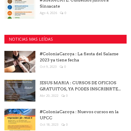
Sinsacate
Ago 4, 2026
0
NOTICIAS MAS LEÍDAS
#ColoniaCaroya : La fiesta del Salame
2023 ya tiene fecha
Oct 9, 2023
0
JESUS MARIA : CURSOS DE OFICIOS
GRATUITOS, YA PODES INSCRIBIRTE...
Abr 20, 2022
0
#ColoniaCaroya : Nuevos cursos en la
UPCC
Oct 18, 2023
0