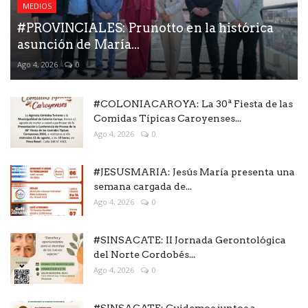
MEDIOS
#PROVINCIALES: Prunotto en la histórica
asunción de María...
Ago 4, 2026
0
#COLONIACAROYA: La 30ª Fiesta de las
Comidas Típicas Caroyenses...
Ago 4, 2026
0
#JESUSMARIA: Jesús María presenta una
semana cargada de...
Ago 4, 2026
0
#SINSACATE: II Jornada Gerontológica
del Norte Cordobés...
Ago 4, 2026
0
#SINSACATE: Cuidemos juntos a