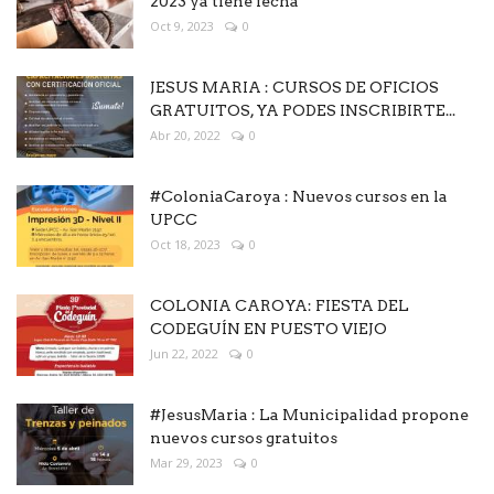
2023 ya tiene fecha
Oct 9, 2023
0
JESUS MARIA : CURSOS DE OFICIOS
GRATUITOS, YA PODES INSCRIBIRTE...
Abr 20, 2022
0
#ColoniaCaroya : Nuevos cursos en la
UPCC
Oct 18, 2023
0
COLONIA CAROYA: FIESTA DEL
CODEGUÍN EN PUESTO VIEJO
Jun 22, 2022
0
#JesusMaria : La Municipalidad propone
nuevos cursos gratuitos
Mar 29, 2023
0