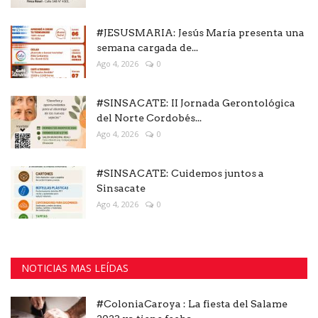
#JESUSMARIA: Jesús María presenta una
semana cargada de...
Ago 4, 2026
0
#SINSACATE: II Jornada Gerontológica
del Norte Cordobés...
Ago 4, 2026
0
#SINSACATE: Cuidemos juntos a
Sinsacate
Ago 4, 2026
0
NOTICIAS MAS LEÍDAS
#ColoniaCaroya : La fiesta del Salame