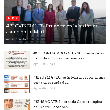
MEDIOS
#PROVINCIALES: Prunotto en la histórica
asunción de María...
Ago 4, 2026
0
#COLONIACAROYA: La 30ª Fiesta de las
Comidas Típicas Caroyenses...
Ago 4, 2026
0
#JESUSMARIA: Jesús María presenta una
semana cargada de...
Ago 4, 2026
0
#SINSACATE: II Jornada Gerontológica
del Norte Cordobés...