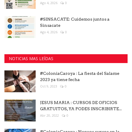
Ago 4, 2026
0
#SINSACATE: Cuidemos juntos a
Sinsacate
Ago 4, 2026
0
NOTICIAS MAS LEÍDAS
#ColoniaCaroya : La fiesta del Salame
2023 ya tiene fecha
Oct 9, 2023
0
JESUS MARIA : CURSOS DE OFICIOS
GRATUITOS, YA PODES INSCRIBIRTE...
Abr 20, 2022
0
#ColoniaCaroya : Nuevos cursos en la