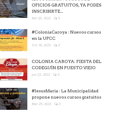
OFICIOS GRATUITOS, YA PODES
INSCRIBIRTE...
Abr 20, 2022
0
#ColoniaCaroya : Nuevos cursos
en la UPCC
Oct 18, 2023
0
COLONIA CAROYA: FIESTA DEL
CODEGUÍN EN PUESTO VIEJO
Jun 22, 2022
0
#JesusMaria : La Municipalidad
propone nuevos cursos gratuitos
Mar 29, 2023
0