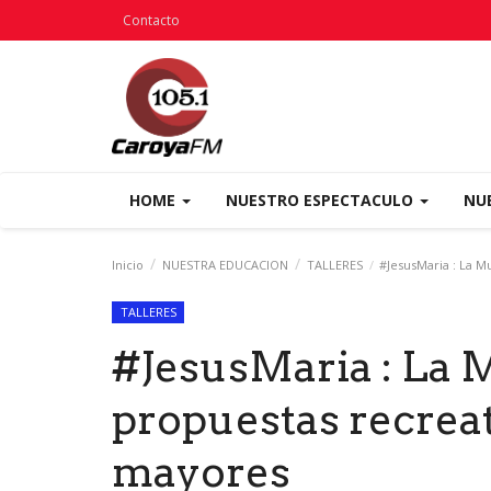
Contacto
HOME
NUESTRO ESPECTACULO
NU
Inicio
NUESTRA EDUCACION
TALLERES
#JesusMaria : La Mu
TALLERES
#JesusMaria : La 
propuestas recreat
mayores