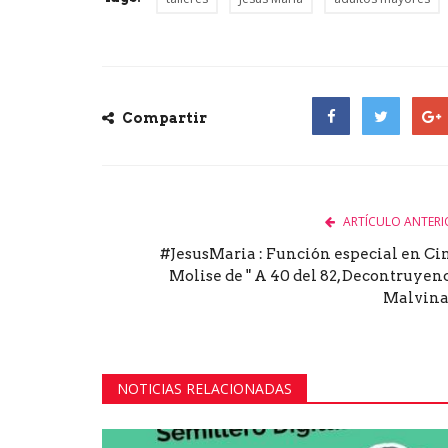
Compartir
Facebook
Twitter
Goog
ARTÍCULO ANTERI
#JesusMaria : Función especial en Ci
Molise de " A 40 del 82, Decontruyen
Malvina
NOTICIAS RELACIONADAS