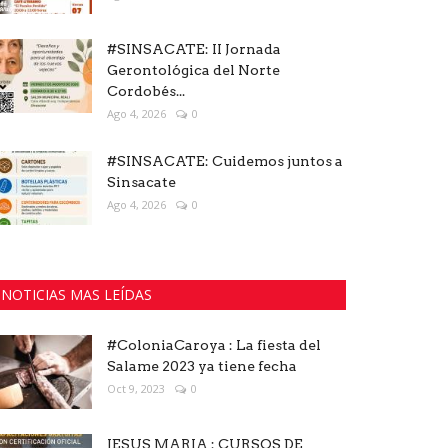
#SINSACATE: II Jornada
Gerontológica del Norte
Cordobés...
Ago 4, 2026
0
#SINSACATE: Cuidemos juntos a
Sinsacate
Ago 4, 2026
0
NOTICIAS MAS LEÍDAS
#ColoniaCaroya : La fiesta del
Salame 2023 ya tiene fecha
Oct 9, 2023
0
JESUS MARIA : CURSOS DE