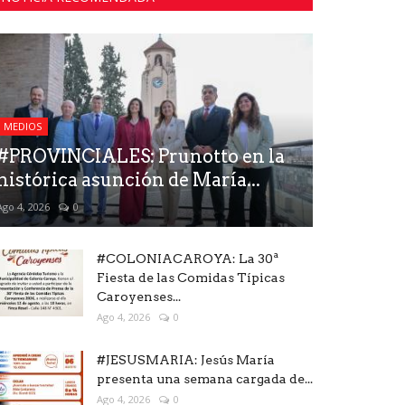
MEDIOS
#PROVINCIALES: Prunotto en la
histórica asunción de María...
Ago 4, 2026
0
#COLONIACAROYA: La 30ª
Fiesta de las Comidas Típicas
Caroyenses...
Ago 4, 2026
0
#JESUSMARIA: Jesús María
presenta una semana cargada de...
Ago 4, 2026
0