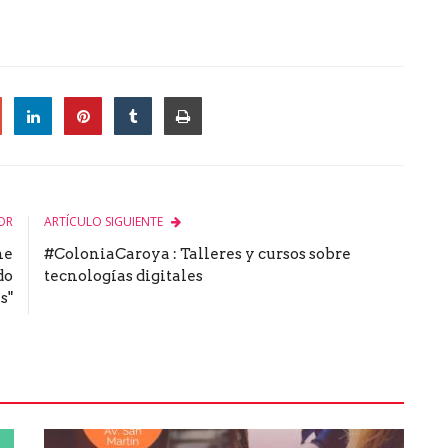
le
OR
ARTÍCULO SIGUIENTE
ne
#ColoniaCaroya : Talleres y cursos sobre
do
tecnologías digitales
s"