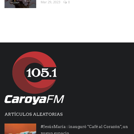
Mar 29, 2023
0
ARTÍCULOS ALEATORIAS
#JesúsMaría : inauguró "Café al Corazón", un
nuevo espacio...