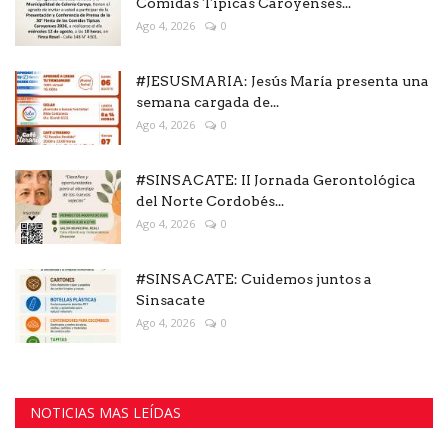
Comidas Típicas Caroyenses...
Ago 4, 2026
0
#JESUSMARIA: Jesús María presenta una
semana cargada de...
Ago 4, 2026
0
#SINSACATE: II Jornada Gerontológica
del Norte Cordobés...
Ago 4, 2026
0
#SINSACATE: Cuidemos juntos a
Sinsacate
Ago 4, 2026
0
NOTICIAS MAS LEÍDAS