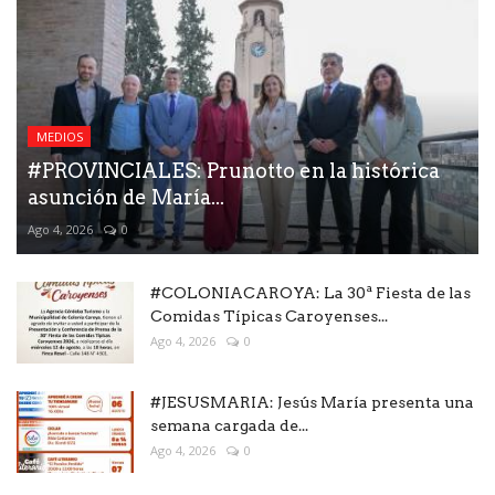
MEDIOS
#PROVINCIALES: Prunotto en la histórica
asunción de María...
Ago 4, 2026
0
#COLONIACAROYA: La 30ª Fiesta de las
Comidas Típicas Caroyenses...
Ago 4, 2026
0
#JESUSMARIA: Jesús María presenta una
semana cargada de...
Ago 4, 2026
0