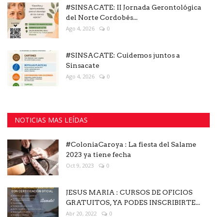
#SINSACATE: II Jornada Gerontológica
del Norte Cordobés...
Ago 4, 2026
0
#SINSACATE: Cuidemos juntos a
Sinsacate
Ago 4, 2026
0
NOTICIAS MAS LEÍDAS
#ColoniaCaroya : La fiesta del Salame
2023 ya tiene fecha
Oct 9, 2023
0
JESUS MARIA : CURSOS DE OFICIOS
GRATUITOS, YA PODES INSCRIBIRTE...
Abr 20, 2022
0