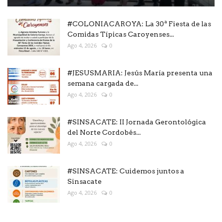
#COLONIACAROYA: La 30ª Fiesta de las
Comidas Típicas Caroyenses...
Ago 4, 2026
0
#JESUSMARIA: Jesús María presenta una
semana cargada de...
Ago 4, 2026
0
#SINSACATE: II Jornada Gerontológica
del Norte Cordobés...
Ago 4, 2026
0
#SINSACATE: Cuidemos juntos a
Sinsacate
Ago 4, 2026
0