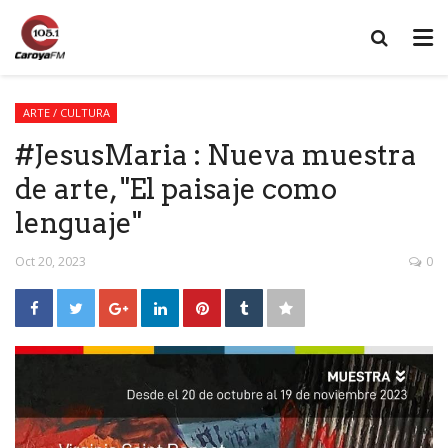
ARTE / CULTURA
#JesusMaria : Nueva muestra
de arte, "El paisaje como
lenguaje"
Oct 20, 2023
0