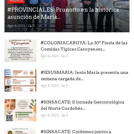
MEDIOS
#PROVINCIALES: Prunotto en la histórica
asunción de María...
Ago 4, 2026
0
#COLONIACAROYA: La 30ª Fiesta de las
Comidas Típicas Caroyenses...
Ago 4, 2026
0
#JESUSMARIA: Jesús María presenta una
semana cargada de...
Ago 4, 2026
0
#SINSACATE: II Jornada Gerontológica
del Norte Cordobés...
Ago 4, 2026
0
#SINSACATE: Cuidemos juntos a