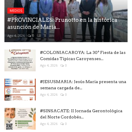
MEDIOS
#PROVINCIALES: Prunotto en la histórica
asunción de María...
Ago 4, 2026
0
#COLONIACAROYA: La 30ª Fiesta de las
Comidas Típicas Caroyenses...
Ago 4, 2026
0
#JESUSMARIA: Jesús María presenta una
semana cargada de...
Ago 4, 2026
0
#SINSACATE: II Jornada Gerontológica
del Norte Cordobés...
Ago 4, 2026
0