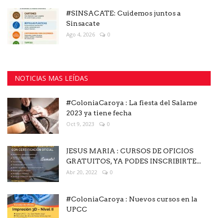
#SINSACATE: Cuidemos juntos a
Sinsacate
Ago 4, 2026
0
NOTICIAS MAS LEÍDAS
#ColoniaCaroya : La fiesta del Salame
2023 ya tiene fecha
Oct 9, 2023
0
JESUS MARIA : CURSOS DE OFICIOS
GRATUITOS, YA PODES INSCRIBIRTE...
Abr 20, 2022
0
#ColoniaCaroya : Nuevos cursos en la
UPCC