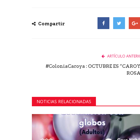
Compartir
Facebook
Twitter
Goog
ARTÍCULO ANTERI
#ColoniaCaroya : OCTUBRE ES “CARO
ROS
NOTICIAS RELACIONADAS