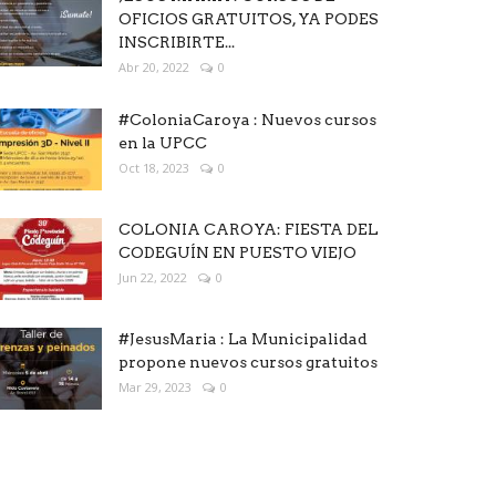
OFICIOS GRATUITOS, YA PODES
INSCRIBIRTE...
Abr 20, 2022
0
#ColoniaCaroya : Nuevos cursos
en la UPCC
Oct 18, 2023
0
COLONIA CAROYA: FIESTA DEL
CODEGUÍN EN PUESTO VIEJO
Jun 22, 2022
0
#JesusMaria : La Municipalidad
propone nuevos cursos gratuitos
Mar 29, 2023
0