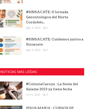
#SINSACATE: II Jornada
Gerontológica del Norte
Cordobés...
Ago 4, 2026
0
#SINSACATE: Cuidemos juntos a
Sinsacate
Ago 4, 2026
0
NOTICIAS MAS LEÍDAS
#ColoniaCaroya : La fiesta del
Salame 2023 ya tiene fecha
Oct 9, 2023
0
JESUS MARIA : CURSOS DE