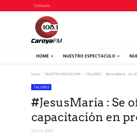
Contacto
HOME
NUESTRO ESPECTACULO
NU
Inicio
NUESTRA EDUCACION
TALLERES
#JesusMaria : Se of
TALLERES
#JesusMaria : Se o
capacitación en pr
Oct 12, 2023