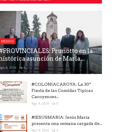
MEDIOS
#PROVINCIALES: Prunotto en la
histórica asunción de María...
Ago 4, 2026
0
#COLONIACAROYA: La 30ª
Fiesta de las Comidas Típicas
Caroyenses...
Ago 4, 2026
0
#JESUSMARIA: Jesús María
presenta una semana cargada de...
Ago 4, 2026
0