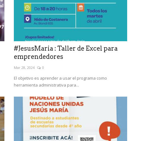
#JesusMaria : Taller de Excel para
emprendedores
Mar 28, 2024
0
El objetivo es aprender a usar el programa como
herramienta administrativa para...