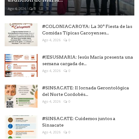
Ago 4, 2026
0
#COLONIACAROYA: La 30ª Fiesta de las
Comidas Típicas Caroyenses...
Ago 4, 2026
0
#JESUSMARIA: Jesús María presenta una
semana cargada de...
Ago 4, 2026
0
#SINSACATE: II Jornada Gerontológica
del Norte Cordobés...
Ago 4, 2026
0
#SINSACATE: Cuidemos juntos a
Sinsacate
Ago 4, 2026
0