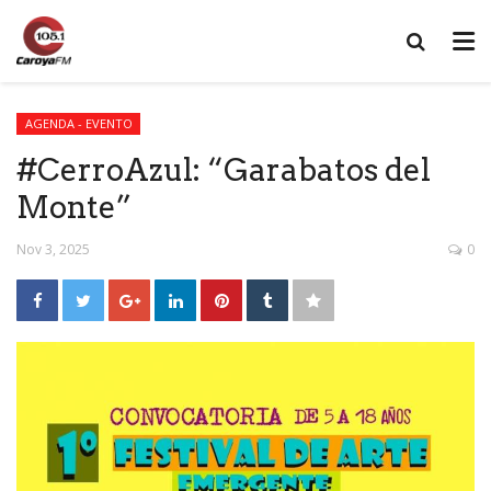
AGENDA - EVENTO
#CerroAzul: “Garabatos del
Monte”
Nov 3, 2025
0