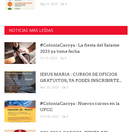
Ago 4, 2026
0
NOTICIAS MAS LEÍDAS
#ColoniaCaroya : La fiesta del Salame
2023 ya tiene fecha
Oct 9, 2023
0
JESUS MARIA : CURSOS DE OFICIOS
GRATUITOS, YA PODES INSCRIBIRTE...
Abr 20, 2022
0
#ColoniaCaroya : Nuevos cursos en la
UPCC
Oct 18, 2023
0