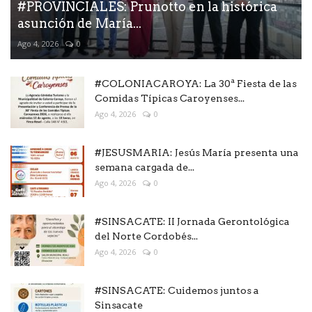
#PROVINCIALES: Prunotto en la histórica
asunción de María...
Ago 4, 2026
0
#COLONIACAROYA: La 30ª Fiesta de las
Comidas Típicas Caroyenses...
Ago 4, 2026
0
#JESUSMARIA: Jesús María presenta una
semana cargada de...
Ago 4, 2026
0
#SINSACATE: II Jornada Gerontológica
del Norte Cordobés...
Ago 4, 2026
0
#SINSACATE: Cuidemos juntos a
Sinsacate