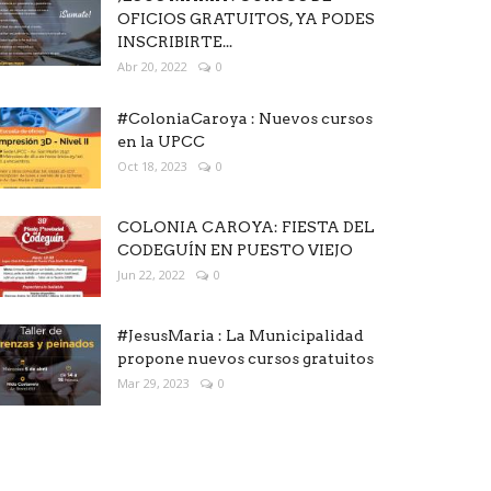
OFICIOS GRATUITOS, YA PODES
INSCRIBIRTE...
Abr 20, 2022
0
#ColoniaCaroya : Nuevos cursos
en la UPCC
Oct 18, 2023
0
COLONIA CAROYA: FIESTA DEL
CODEGUÍN EN PUESTO VIEJO
Jun 22, 2022
0
#JesusMaria : La Municipalidad
propone nuevos cursos gratuitos
Mar 29, 2023
0