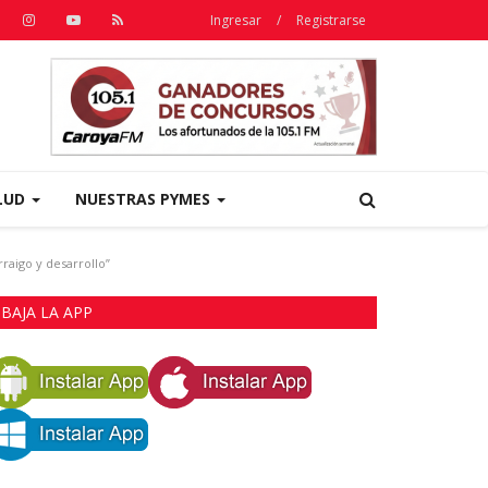
Ingresar
/
Registrarse
LUD
NUESTRAS PYMES
raigo y desarrollo”
BAJA LA APP