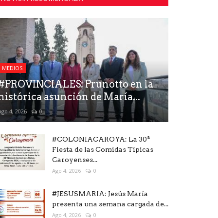
MEDIOS
#PROVINCIALES: Prunotto en la
histórica asunción de María...
Ago 4, 2026
0
#COLONIACAROYA: La 30ª
Fiesta de las Comidas Típicas
Caroyenses...
Ago 4, 2026
0
#JESUSMARIA: Jesús María
presenta una semana cargada de...
Ago 4, 2026
0