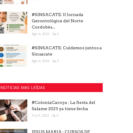
#SINSACATE: II Jornada
Gerontológica del Norte
Cordobés...
Ago 4, 2026
0
#SINSACATE: Cuidemos juntos a
Sinsacate
Ago 4, 2026
0
NOTICIAS MAS LEÍDAS
#ColoniaCaroya : La fiesta del
Salame 2023 ya tiene fecha
Oct 9, 2023
0
JESUS MARIA : CURSOS DE