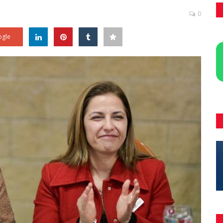
0
gle