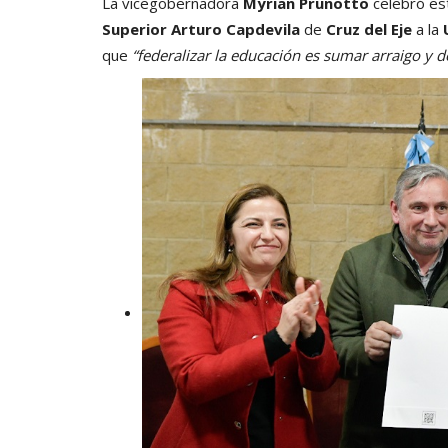
La vicegobernadora
Myrian Prunotto
celebró est
Superior Arturo Capdevila
de
Cruz del Eje
a la
que
“federalizar la educación es sumar arraigo y des