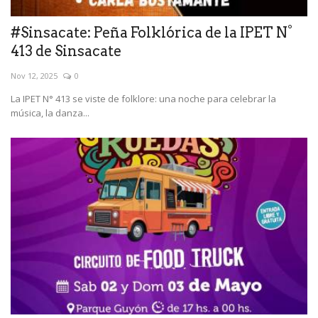
#Sinsacate: Peña Folklórica de la IPET N°
413 de Sinsacate
Nov 12, 2025
0
La IPET N° 413 se viste de folklore: una noche para celebrar la
música, la danza...