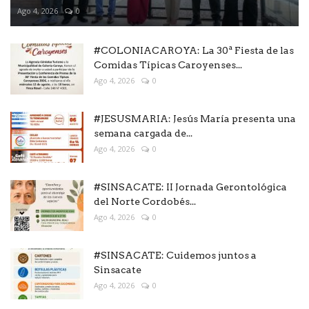
Ago 4, 2026
0
#COLONIACAROYA: La 30ª Fiesta de las
Comidas Típicas Caroyenses...
Ago 4, 2026
0
#JESUSMARIA: Jesús María presenta una
semana cargada de...
Ago 4, 2026
0
#SINSACATE: II Jornada Gerontológica
del Norte Cordobés...
Ago 4, 2026
0
#SINSACATE: Cuidemos juntos a
Sinsacate
Ago 4, 2026
0