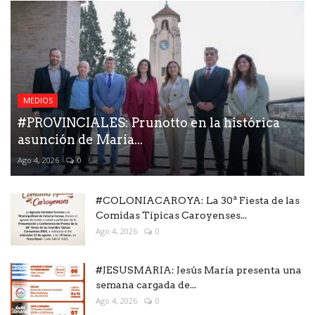
MEDIOS
#PROVINCIALES: Prunotto en la histórica
asunción de María...
Ago 4, 2026
0
#COLONIACAROYA: La 30ª Fiesta de las
Comidas Típicas Caroyenses...
Ago 4, 2026
0
#JESUSMARIA: Jesús María presenta una
semana cargada de...
Ago 4, 2026
0