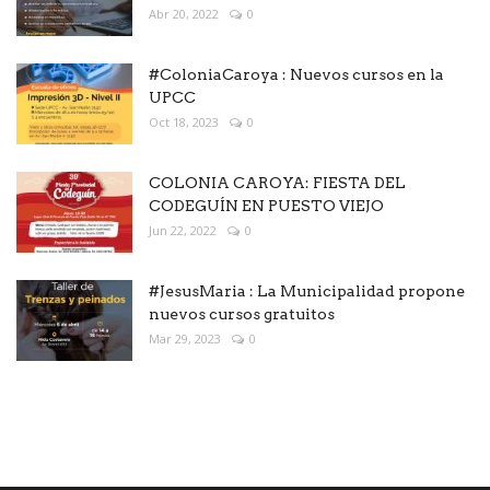
Abr 20, 2022
0
#ColoniaCaroya : Nuevos cursos en la
UPCC
Oct 18, 2023
0
COLONIA CAROYA: FIESTA DEL
CODEGUÍN EN PUESTO VIEJO
Jun 22, 2022
0
#JesusMaria : La Municipalidad propone
nuevos cursos gratuitos
Mar 29, 2023
0