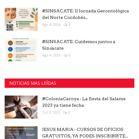
#SINSACATE: II Jornada Gerontológica
del Norte Cordobés...
Ago 4, 2026
0
#SINSACATE: Cuidemos juntos a
Sinsacate
Ago 4, 2026
0
NOTICIAS MAS LEÍDAS
#ColoniaCaroya : La fiesta del Salame
2023 ya tiene fecha
Oct 9, 2023
0
JESUS MARIA : CURSOS DE OFICIOS
GRATUITOS, YA PODES INSCRIBIRTE...