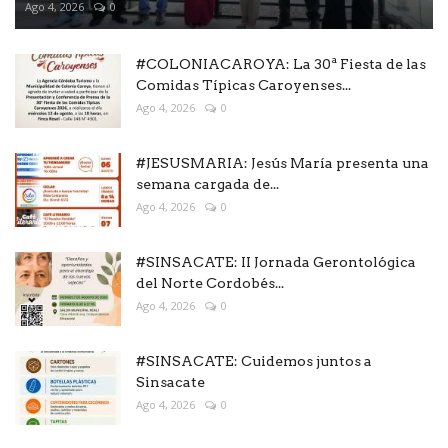
Ago 4, 2026
0
#COLONIACAROYA: La 30ª Fiesta de las
Comidas Típicas Caroyenses...
Ago 4, 2026
0
#JESUSMARIA: Jesús María presenta una
semana cargada de...
Ago 4, 2026
0
#SINSACATE: II Jornada Gerontológica
del Norte Cordobés...
Ago 4, 2026
0
#SINSACATE: Cuidemos juntos a
Sinsacate
Ago 4, 2026
0