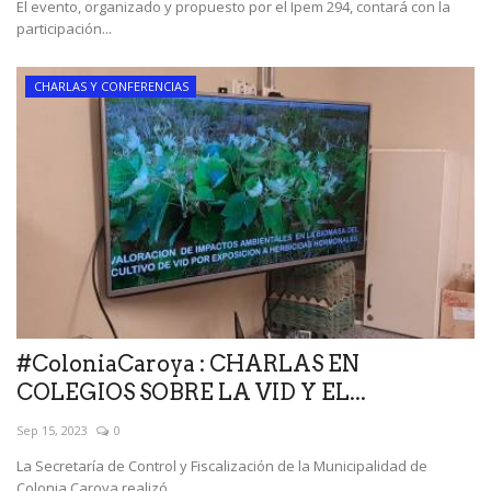
El evento, organizado y propuesto por el Ipem 294, contará con la
participación...
CHARLAS Y CONFERENCIAS
#ColoniaCaroya : CHARLAS EN
COLEGIOS SOBRE LA VID Y EL...
Sep 15, 2023
0
La Secretaría de Control y Fiscalización de la Municipalidad de
Colonia Caroya realizó...