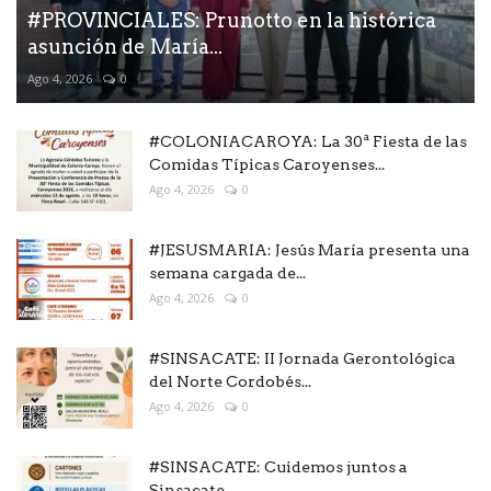
#PROVINCIALES: Prunotto en la histórica
asunción de María...
Ago 4, 2026
0
#COLONIACAROYA: La 30ª Fiesta de las
Comidas Típicas Caroyenses...
Ago 4, 2026
0
#JESUSMARIA: Jesús María presenta una
semana cargada de...
Ago 4, 2026
0
#SINSACATE: II Jornada Gerontológica
del Norte Cordobés...
Ago 4, 2026
0
#SINSACATE: Cuidemos juntos a
Sinsacate