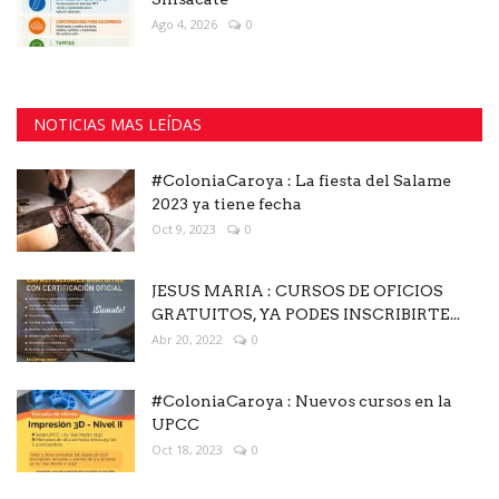
Ago 4, 2026
0
NOTICIAS MAS LEÍDAS
#ColoniaCaroya : La fiesta del Salame
2023 ya tiene fecha
Oct 9, 2023
0
JESUS MARIA : CURSOS DE OFICIOS
GRATUITOS, YA PODES INSCRIBIRTE...
Abr 20, 2022
0
#ColoniaCaroya : Nuevos cursos en la
UPCC
Oct 18, 2023
0