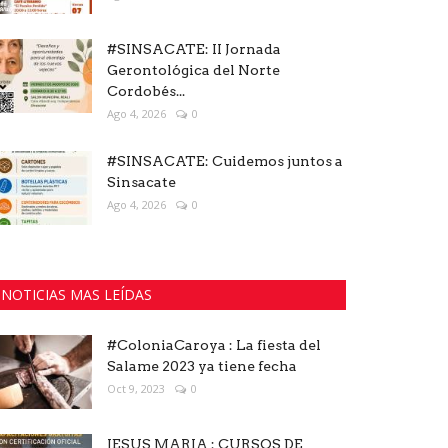
#SINSACATE: II Jornada
Gerontológica del Norte
Cordobés...
Ago 4, 2026
0
#SINSACATE: Cuidemos juntos a
Sinsacate
Ago 4, 2026
0
NOTICIAS MAS LEÍDAS
#ColoniaCaroya : La fiesta del
Salame 2023 ya tiene fecha
Oct 9, 2023
0
JESUS MARIA : CURSOS DE