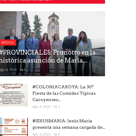
MEDIOS
#PROVINCIALES: Prunotto en la
histórica asunción de María...
Ago 4, 2026
0
#COLONIACAROYA: La 30ª
Fiesta de las Comidas Típicas
Caroyenses...
Ago 4, 2026
0
#JESUSMARIA: Jesús María
presenta una semana cargada de...
Ago 4, 2026
0