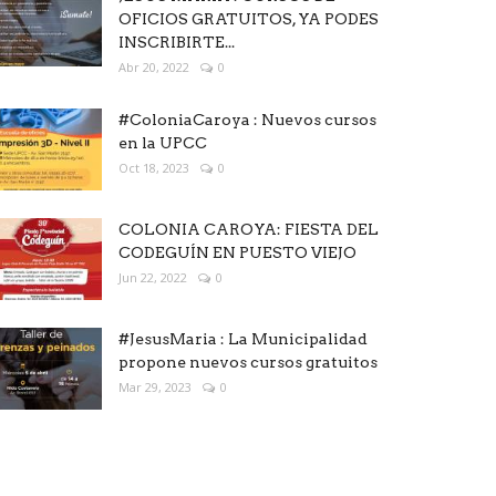
OFICIOS GRATUITOS, YA PODES
INSCRIBIRTE...
Abr 20, 2022
0
#ColoniaCaroya : Nuevos cursos
en la UPCC
Oct 18, 2023
0
COLONIA CAROYA: FIESTA DEL
CODEGUÍN EN PUESTO VIEJO
Jun 22, 2022
0
#JesusMaria : La Municipalidad
propone nuevos cursos gratuitos
Mar 29, 2023
0