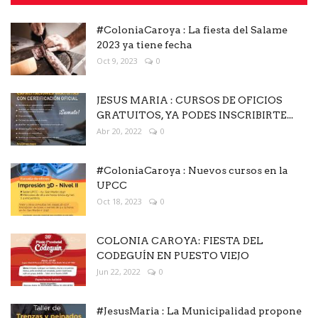
#ColoniaCaroya : La fiesta del Salame
2023 ya tiene fecha
Oct 9, 2023
0
JESUS MARIA : CURSOS DE OFICIOS
GRATUITOS, YA PODES INSCRIBIRTE...
Abr 20, 2022
0
#ColoniaCaroya : Nuevos cursos en la
UPCC
Oct 18, 2023
0
COLONIA CAROYA: FIESTA DEL
CODEGUÍN EN PUESTO VIEJO
Jun 22, 2022
0
#JesusMaria : La Municipalidad propone