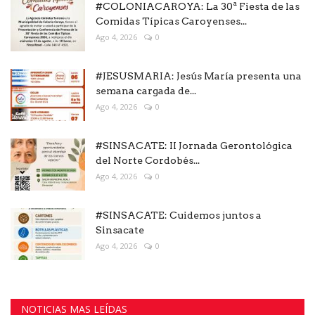
#COLONIACAROYA: La 30ª Fiesta de las
Comidas Típicas Caroyenses...
Ago 4, 2026
0
#JESUSMARIA: Jesús María presenta una
semana cargada de...
Ago 4, 2026
0
#SINSACATE: II Jornada Gerontológica
del Norte Cordobés...
Ago 4, 2026
0
#SINSACATE: Cuidemos juntos a
Sinsacate
Ago 4, 2026
0
NOTICIAS MAS LEÍDAS