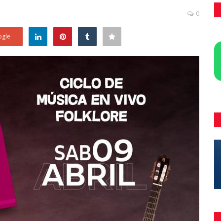
0
gle