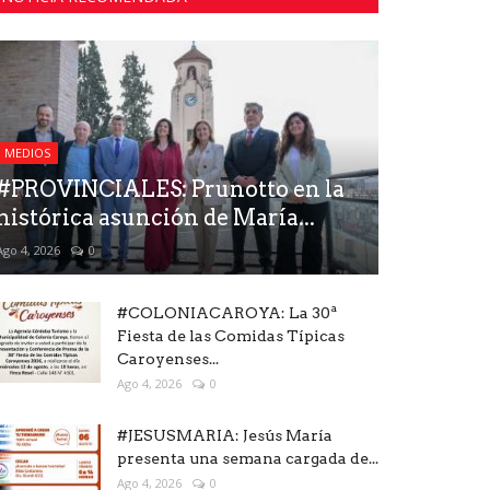
MEDIOS
#PROVINCIALES: Prunotto en la
histórica asunción de María...
Ago 4, 2026
0
#COLONIACAROYA: La 30ª
Fiesta de las Comidas Típicas
Caroyenses...
Ago 4, 2026
0
#JESUSMARIA: Jesús María
presenta una semana cargada de...
Ago 4, 2026
0