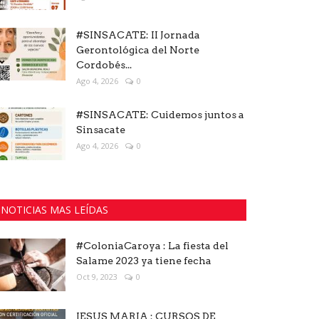
#SINSACATE: II Jornada
Gerontológica del Norte
Cordobés...
Ago 4, 2026
0
#SINSACATE: Cuidemos juntos a
Sinsacate
Ago 4, 2026
0
NOTICIAS MAS LEÍDAS
#ColoniaCaroya : La fiesta del
Salame 2023 ya tiene fecha
Oct 9, 2023
0
JESUS MARIA : CURSOS DE