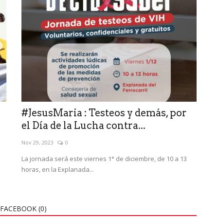
#JesusMaria : Testeos y demás, por
el Día de la Lucha contra...
Nov 29, 2023
0
La jornada será este viernes 1° de diciembre, de 10 a 13
horas, en la Explanada...
FACEBOOK (
0
)