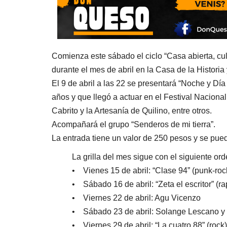
Comienza este sábado el ciclo “Casa abierta, cult
durante el mes de abril en la Casa de la Historia
El 9 de abril a las 22 se presentará “Noche y Día
años y que llegó a actuar en el Festival Naciona
Cabrito y la Artesanía de Quilino, entre otros.
Acompañará el grupo “Senderos de mi tierra”.
La entrada tiene un valor de 250 pesos y se pued
La grilla del mes sigue con el siguiente or
• Vienes 15 de abril: “Clase 94” (punk-ro
• Sábado 16 de abril: “Zeta el escritor” (rap
• Viernes 22 de abril: Agu Vicenzo
• Sábado 23 de abril: Solange Lescano y C
• Viernes 29 de abril: “La cuatro 88” (rock)