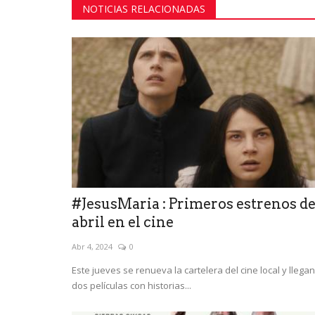
NOTICIAS RELACIONADAS
#JesusMaria : Primeros estrenos d
abril en el cine
Abr 4, 2024
0
Este jueves se renueva la cartelera del cine local y llegan
dos películas con historias...