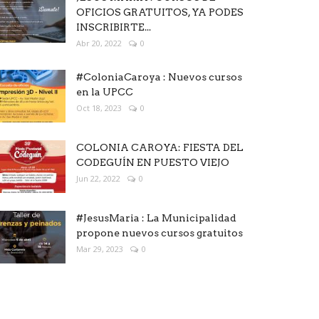
OFICIOS GRATUITOS, YA PODES
INSCRIBIRTE...
Abr 20, 2022
0
#ColoniaCaroya : Nuevos cursos
en la UPCC
Oct 18, 2023
0
COLONIA CAROYA: FIESTA DEL
CODEGUÍN EN PUESTO VIEJO
Jun 22, 2022
0
#JesusMaria : La Municipalidad
propone nuevos cursos gratuitos
Mar 29, 2023
0