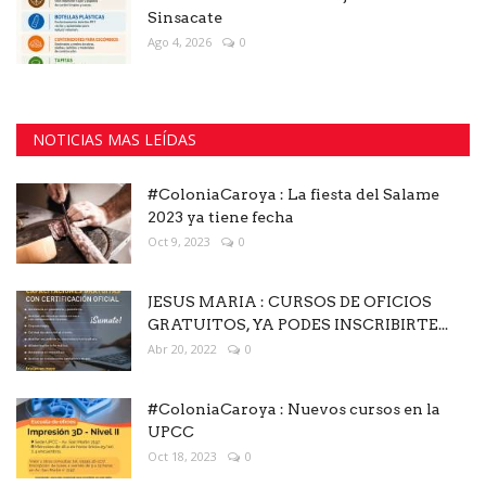
Sinsacate
Ago 4, 2026
0
NOTICIAS MAS LEÍDAS
#ColoniaCaroya : La fiesta del Salame
2023 ya tiene fecha
Oct 9, 2023
0
JESUS MARIA : CURSOS DE OFICIOS
GRATUITOS, YA PODES INSCRIBIRTE...
Abr 20, 2022
0
#ColoniaCaroya : Nuevos cursos en la
UPCC
Oct 18, 2023
0