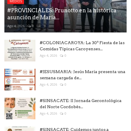
MEDIOS
#PROVINCIALES: Prunotto en la histórica
asunción de María...
Ago 4, 2026
0
#COLONIACAROYA: La 30ª Fiesta de las
Comidas Típicas Caroyenses...
Ago 4, 2026
0
#JESUSMARIA: Jesús María presenta una
semana cargada de...
Ago 4, 2026
0
#SINSACATE: II Jornada Gerontológica
del Norte Cordobés...
Ago 4, 2026
0
#SINSACATE: Cuidemos juntos a