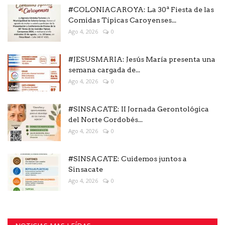
#COLONIACAROYA: La 30ª Fiesta de las
Comidas Típicas Caroyenses...
Ago 4, 2026
0
#JESUSMARIA: Jesús María presenta una
semana cargada de...
Ago 4, 2026
0
#SINSACATE: II Jornada Gerontológica
del Norte Cordobés...
Ago 4, 2026
0
#SINSACATE: Cuidemos juntos a
Sinsacate
Ago 4, 2026
0