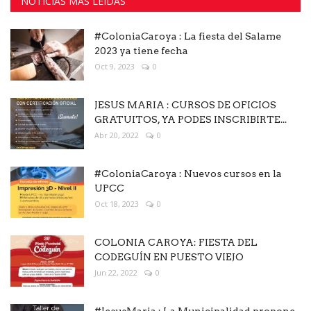
NOTICIAS MAS LEÍDAS
#ColoniaCaroya : La fiesta del Salame
2023 ya tiene fecha
Oct 9, 2023
0
JESUS MARIA : CURSOS DE OFICIOS
GRATUITOS, YA PODES INSCRIBIRTE...
Abr 20, 2022
0
#ColoniaCaroya : Nuevos cursos en la
UPCC
Oct 18, 2023
0
COLONIA CAROYA: FIESTA DEL
CODEGUÍN EN PUESTO VIEJO
Jun 22, 2022
0
#JesusMaria : La Municipalidad propone