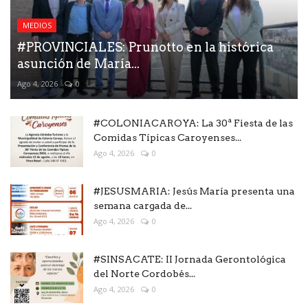
MEDIOS
#PROVINCIALES: Prunotto en la histórica
asunción de María...
Ago 4, 2026
0
#COLONIACAROYA: La 30ª Fiesta de las
Comidas Típicas Caroyenses...
Ago 4, 2026
0
#JESUSMARIA: Jesús María presenta una
semana cargada de...
Ago 4, 2026
0
#SINSACATE: II Jornada Gerontológica
del Norte Cordobés...
Ago 4, 2026
0