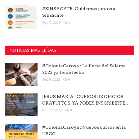
#SINSACATE: Cuidemos juntos a
Sinsacate
Ago 4, 2026
0
NOTICIAS MAS LEÍDAS
#ColoniaCaroya : La fiesta del Salame
2023 ya tiene fecha
Oct 9, 2023
0
JESUS MARIA : CURSOS DE OFICIOS
GRATUITOS, YA PODES INSCRIBIRTE...
Abr 20, 2022
0
#ColoniaCaroya : Nuevos cursos en la
UPCC