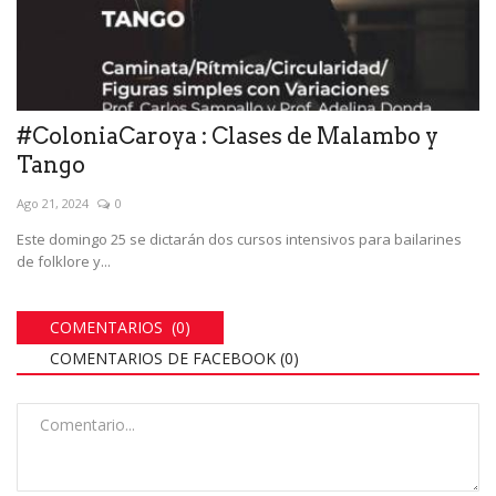
#ColoniaCaroya : Clases de Malambo y
Tango
Ago 21, 2024
0
Este domingo 25 se dictarán dos cursos intensivos para bailarines
de folklore y...
COMENTARIOS (0)
COMENTARIOS DE FACEBOOK (
0
)