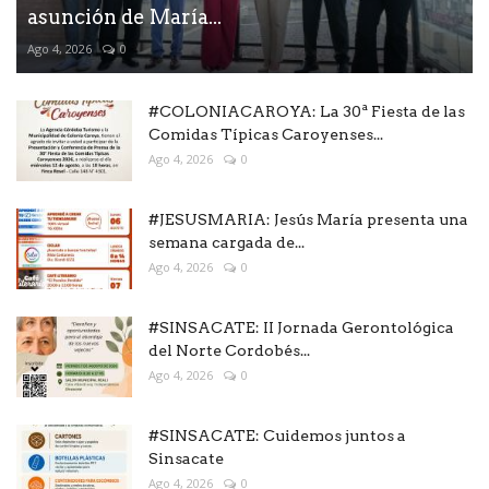
asunción de María...
Ago 4, 2026
0
#COLONIACAROYA: La 30ª Fiesta de las
Comidas Típicas Caroyenses...
Ago 4, 2026
0
#JESUSMARIA: Jesús María presenta una
semana cargada de...
Ago 4, 2026
0
#SINSACATE: II Jornada Gerontológica
del Norte Cordobés...
Ago 4, 2026
0
#SINSACATE: Cuidemos juntos a
Sinsacate
Ago 4, 2026
0