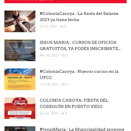
#ColoniaCaroya : La fiesta del Salame
2023 ya tiene fecha
Oct 9, 2023
0
JESUS MARIA : CURSOS DE OFICIOS
GRATUITOS, YA PODES INSCRIBIRTE...
Abr 20, 2022
0
#ColoniaCaroya : Nuevos cursos en la
UPCC
Oct 18, 2023
0
COLONIA CAROYA: FIESTA DEL
CODEGUÍN EN PUESTO VIEJO
Jun 22, 2022
0
#JesusMaria : La Municipalidad propone