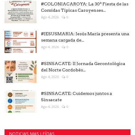
#COLONIACAROYA: La 30ª Fiesta de las
Comidas Típicas Caroyenses...
Ago 4, 2026
0
#JESUSMARIA: Jesús María presenta una
semana cargada de...
Ago 4, 2026
0
#SINSACATE: II Jornada Gerontológica
del Norte Cordobés...
Ago 4, 2026
0
#SINSACATE: Cuidemos juntos a
Sinsacate
Ago 4, 2026
0
NOTICIAS MAS LEÍDAS