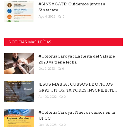
#SINSACATE: Cuidemos juntos a
Sinsacate
Ago 4, 2026
0
NOTICIAS MAS LEÍDAS
#ColoniaCaroya : La fiesta del Salame
2023 ya tiene fecha
Oct 9, 2023
0
JESUS MARIA : CURSOS DE OFICIOS
GRATUITOS, YA PODES INSCRIBIRTE...
Abr 20, 2022
0
#ColoniaCaroya : Nuevos cursos en la
UPCC
Oct 18, 2023
0