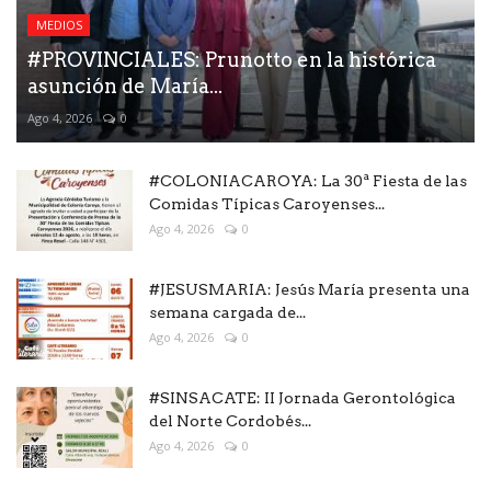
MEDIOS
#PROVINCIALES: Prunotto en la histórica
asunción de María...
Ago 4, 2026
0
#COLONIACAROYA: La 30ª Fiesta de las
Comidas Típicas Caroyenses...
Ago 4, 2026
0
#JESUSMARIA: Jesús María presenta una
semana cargada de...
Ago 4, 2026
0
#SINSACATE: II Jornada Gerontológica
del Norte Cordobés...
Ago 4, 2026
0