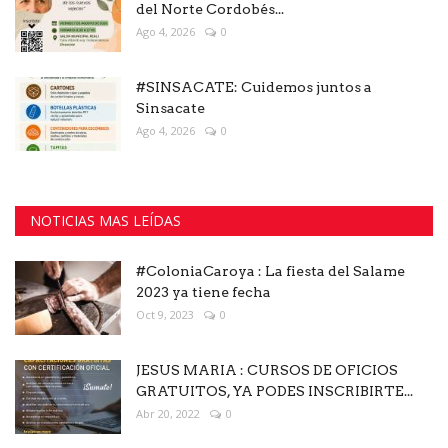
del Norte Cordobés...
Ago 4, 2026
0
#SINSACATE: Cuidemos juntos a
Sinsacate
Ago 4, 2026
0
NOTICIAS MAS LEÍDAS
#ColoniaCaroya : La fiesta del Salame
2023 ya tiene fecha
Oct 9, 2023
0
JESUS MARIA : CURSOS DE OFICIOS
GRATUITOS, YA PODES INSCRIBIRTE...
Abr 20, 2022
0