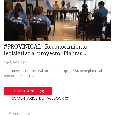
#PROVINICAL - Reconocimiento
legislativo al proyecto “Plantas...
Sep 9, 2025
0
Este lunes, la Unicameral cordobesa expresó su beneplácito al
proyecto “Plantas...
COMENTARIOS (0)
COMENTARIOS DE FACEBOOK (
0
)