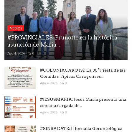
MEDIOS
#PROVINCIALES: Prunotto en la histórica
asunción de María...
Ago 4, 2026
0
#COLONIACAROYA: La 30ª Fiesta de las
Comidas Típicas Caroyenses...
Ago 4, 2026
0
#JESUSMARIA: Jesús María presenta una
semana cargada de...
Ago 4, 2026
0
#SINSACATE: II Jornada Gerontológica