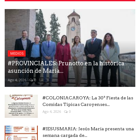
MEDIOS
#PROVINCIALES: Prunotto en la histórica
asunción de María...
Ago 4, 2026
0
#COLONIACAROYA: La 30ª Fiesta de las
Comidas Típicas Caroyenses...
Ago 4, 2026
0
#JESUSMARIA: Jesús María presenta una
semana cargada de...