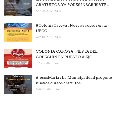
GRATUITOS, YA PODES INSCRIBIRTE...
Abr 20, 2022
0
#ColoniaCaroya : Nuevos cursos en la
UPCC
Oct 18, 2023
0
COLONIA CAROYA: FIESTA DEL
CODEGUÍN EN PUESTO VIEJO
Jun 22, 2022
0
#JesusMaria : La Municipalidad propone
nuevos cursos gratuitos
Mar 29, 2023
0