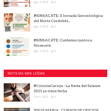
Ago 4, 2026
0
#SINSACATE: II Jornada Gerontológica
del Norte Cordobés...
Ago 4, 2026
0
#SINSACATE: Cuidemos juntos a
Sinsacate
Ago 4, 2026
0
NOTICIAS MAS LEÍDAS
#ColoniaCaroya : La fiesta del Salame
2023 ya tiene fecha
Oct 9, 2023
0
JESUS MARIA : CURSOS DE OFICIOS