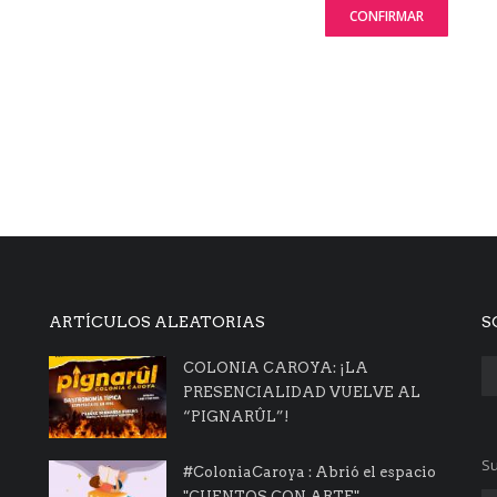
CONFIRMAR
ARTÍCULOS ALEATORIAS
S
COLONIA CAROYA: ¡LA
PRESENCIALIDAD VUELVE AL
“PIGNARÛL”!
Su
#ColoniaCaroya : Abrió el espacio
"CUENTOS CON ARTE"