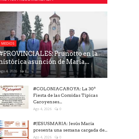
MEDIOS
#PROVINCIALES: Prunotto en la
histórica asunción de María...
Ago 4, 2026
0
#COLONIACAROYA: La 30ª
Fiesta de las Comidas Típicas
Caroyenses...
Ago 4, 2026
0
#JESUSMARIA: Jesús María
presenta una semana cargada de...
Ago 4, 2026
0