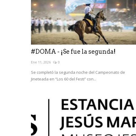
#DOMA - ¡Se fue la segunda!
Ene 11, 2026
0
Se completó la segunda noche del Campeonato de
Jineteada en “Los 60 del Festi” con...