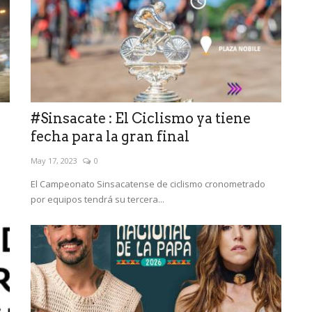
#Sinsacate : El Ciclismo ya tiene
fecha para la gran final
May 17, 2023
0
El Campeonato Sinsacatense de ciclismo cronometrado
por equipos tendrá su tercera...