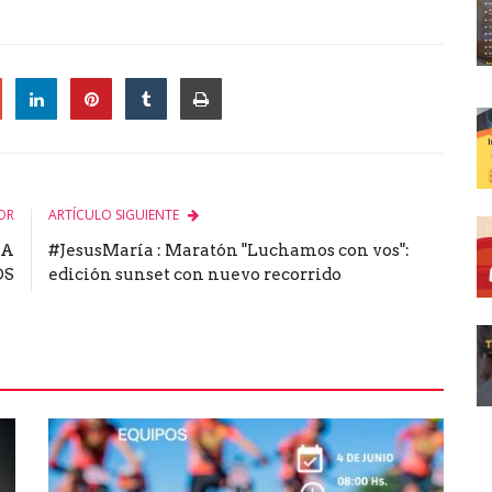
le
OR
ARTÍCULO SIGUIENTE
RA
#JesusMaría : Maratón "Luchamos con vos":
OS
edición sunset con nuevo recorrido