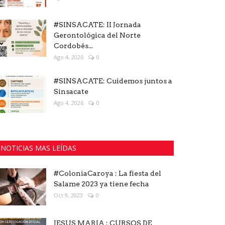
#SINSACATE: II Jornada
Gerontológica del Norte
Cordobés...
Ago 4, 2026
0
#SINSACATE: Cuidemos juntos a
Sinsacate
Ago 4, 2026
0
NOTICIAS MAS LEÍDAS
#ColoniaCaroya : La fiesta del
Salame 2023 ya tiene fecha
Oct 9, 2023
0
JESUS MARIA : CURSOS DE