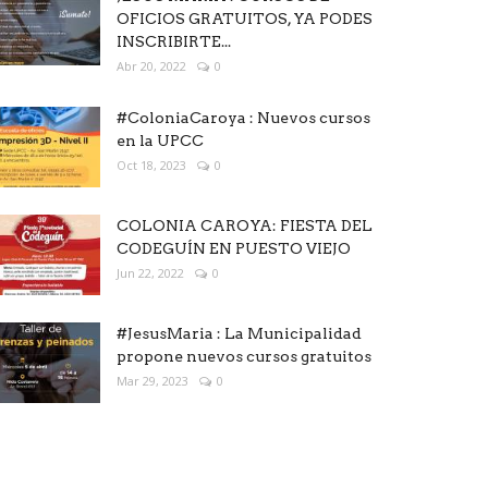
OFICIOS GRATUITOS, YA PODES
INSCRIBIRTE...
Abr 20, 2022
0
#ColoniaCaroya : Nuevos cursos
en la UPCC
Oct 18, 2023
0
COLONIA CAROYA: FIESTA DEL
CODEGUÍN EN PUESTO VIEJO
Jun 22, 2022
0
#JesusMaria : La Municipalidad
propone nuevos cursos gratuitos
Mar 29, 2023
0