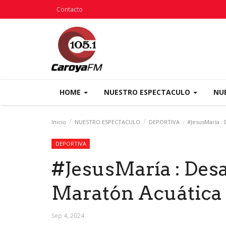
Contacto
HOME
NUESTRO ESPECTACULO
NU
Inicio
NUESTRO ESPECTACULO
DEPORTIVA
#JesusMaría : 
DEPORTIVA
#JesusMaría : Desa
Maratón Acuática
Sep 4, 2024