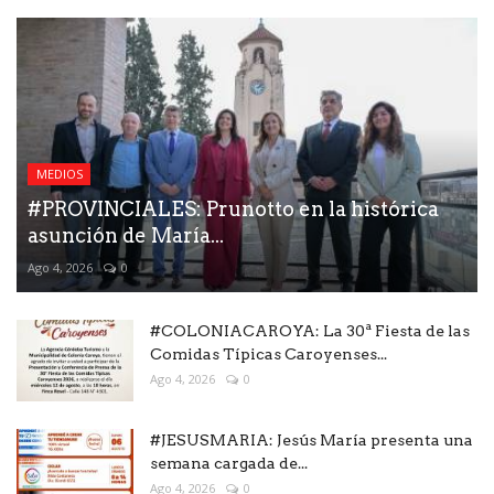
MEDIOS
#PROVINCIALES: Prunotto en la histórica
asunción de María...
Ago 4, 2026
0
#COLONIACAROYA: La 30ª Fiesta de las
Comidas Típicas Caroyenses...
Ago 4, 2026
0
#JESUSMARIA: Jesús María presenta una
semana cargada de...
Ago 4, 2026
0