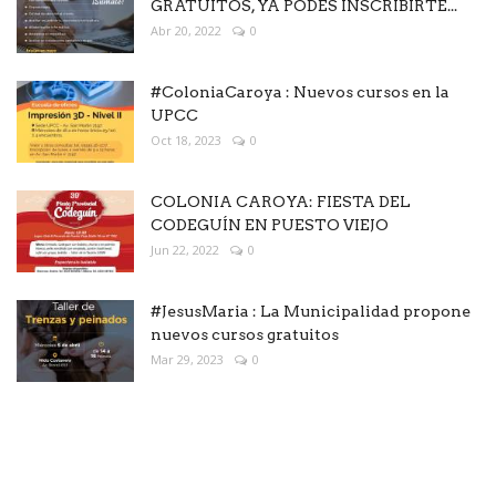
GRATUITOS, YA PODES INSCRIBIRTE...
Abr 20, 2022
0
#ColoniaCaroya : Nuevos cursos en la
UPCC
Oct 18, 2023
0
COLONIA CAROYA: FIESTA DEL
CODEGUÍN EN PUESTO VIEJO
Jun 22, 2022
0
#JesusMaria : La Municipalidad propone
nuevos cursos gratuitos
Mar 29, 2023
0