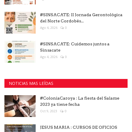
#SINSACATE: II Jornada Gerontológica
del Norte Cordobés...
Ago 4, 2026
0
#SINSACATE: Cuidemos juntos a
Sinsacate
Ago 4, 2026
0
NOTICIAS MAS LEÍDAS
#ColoniaCaroya : La fiesta del Salame
2023 ya tiene fecha
Oct 9, 2023
0
JESUS MARIA : CURSOS DE OFICIOS