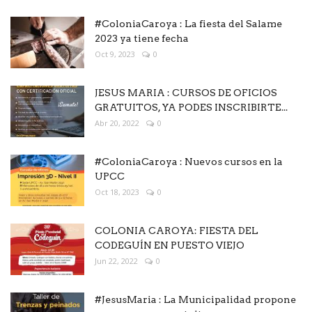
#ColoniaCaroya : La fiesta del Salame
2023 ya tiene fecha
Oct 9, 2023
0
JESUS MARIA : CURSOS DE OFICIOS
GRATUITOS, YA PODES INSCRIBIRTE...
Abr 20, 2022
0
#ColoniaCaroya : Nuevos cursos en la
UPCC
Oct 18, 2023
0
COLONIA CAROYA: FIESTA DEL
CODEGUÍN EN PUESTO VIEJO
Jun 22, 2022
0
#JesusMaria : La Municipalidad propone