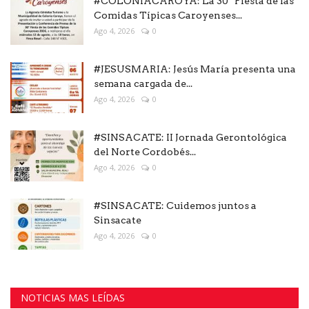
#COLONIACAROYA: La 30ª Fiesta de las
Comidas Típicas Caroyenses...
Ago 4, 2026
0
#JESUSMARIA: Jesús María presenta una
semana cargada de...
Ago 4, 2026
0
#SINSACATE: II Jornada Gerontológica
del Norte Cordobés...
Ago 4, 2026
0
#SINSACATE: Cuidemos juntos a
Sinsacate
Ago 4, 2026
0
NOTICIAS MAS LEÍDAS