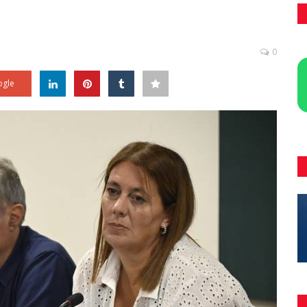
0
gle