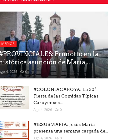
MEDIOS
#PROVINCIALES: Prunotto en la
histórica asunción de María...
Ago 4, 2026
0
#COLONIACAROYA: La 30ª
Fiesta de las Comidas Típicas
Caroyenses...
Ago 4, 2026
0
#JESUSMARIA: Jesús María
presenta una semana cargada de...
Ago 4, 2026
0