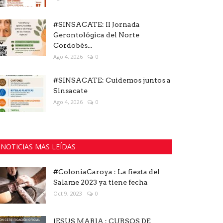
#SINSACATE: II Jornada
Gerontológica del Norte
Cordobés...
Ago 4, 2026
0
#SINSACATE: Cuidemos juntos a
Sinsacate
Ago 4, 2026
0
NOTICIAS MAS LEÍDAS
#ColoniaCaroya : La fiesta del
Salame 2023 ya tiene fecha
Oct 9, 2023
0
JESUS MARIA : CURSOS DE