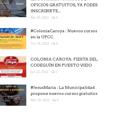
OFICIOS GRATUITOS, YA PODES
INSCRIBIRTE...
Abr 20, 2022
0
#ColoniaCaroya : Nuevos cursos
en la UPCC
Oct 18, 2023
0
COLONIA CAROYA: FIESTA DEL
CODEGUÍN EN PUESTO VIEJO
Jun 22, 2022
0
#JesusMaria : La Municipalidad
propone nuevos cursos gratuitos
Mar 29, 2023
0